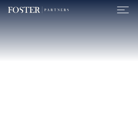
Somos
a Foster
A Foster atua com planejamento
financeiro e assessoria de
investimentos