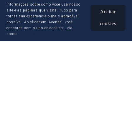
informações sobre como você usa nosso
site e as páginas que visita. Tudo para
Aceitar
tornar sua experiência o mais agradável
possível. Ao clicar em 'Aceitar', você
cookies
concorda com o uso de cookies. Leia
nossa
Política de privacidade